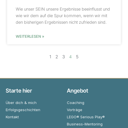
Wie unser SEIN unsere Ergebnisse beeinflusst und
wie wir dem auf die Spur kommen, wenn wir mit
den bisherigen Ergebnissen nicht zufrieden sind.
WEITERLESEN »
1
2
3
5
4
Starte hier
Angebot
Über dich & mich
Coaching
Erfolgsgeschichten
Vorträge
Kontakt
LEGO® Serious Play®
Business-Mentoring