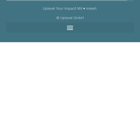
Uplevel Your Impact! Mit ♥️ kreiert.
© Uplevel GmbH