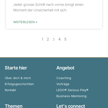
Jeder grosse Schritt nach vorne bringt einen
Moment der Unsicherheit mit sich.
WEITERLESEN »
1
2
4
5
3
Starte hier
Angebot
Über dich & mich
Coaching
Erfolgsgeschichten
Vorträge
Kontakt
LEGO® Serious Play®
Business-Mentoring
Themen
Let's connect