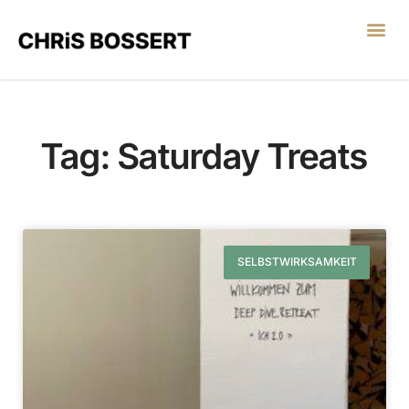
LEGO® SERIOUS PL
Tag: Saturday Treats
SELBSTWIRKSAMKEIT