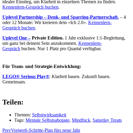
idealer Einstieg, um Klarheit in einzelnen Themen zu finden.
Kennenlern-Gespräch buchen
.
Uplevel Partnership – Denk- und Sparring-Partnerschaft.
– 4
oder 12 Monate: Wir kreieren dein «Ich 2.0».
Kennenlern-
Gespräch buchen
.
Uplevel One
–
Private Edition.
1 Jahr exklusive 1:1-Begleitung,
um ganz bei deinem Sein anzukommen.
Kennenlern-
Gespräch
buchen. Nur 1 Platz pro Quartal verfügbar.
Für Team- und Strategie-Entwicklung:
LEGO® Serious Play®
: Klarheit bauen. Zukunft bauen.
Gemeinsam.
Teilen:
Themen:
Selbstwirksamkeit
Tags:
Mentale Selbstsabotage
,
Mindfuck
,
Saturday Treats
Prev
Voriger
6-Schritte-Plan fürs neue Jahr