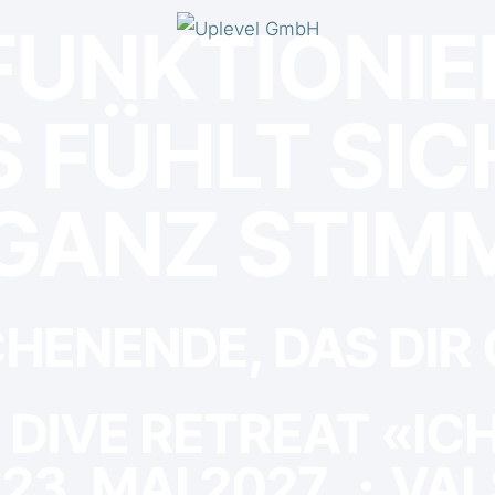
FUNKTIONIE
S FÜHLT SIC
GANZ STIMM
HENENDE, DAS DIR
 DIVE RETREAT «ICH
- 23. MAI 2027 ・VA