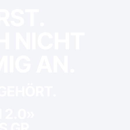
RST.
H NICHT
IG AN.
 GEHÖRT.
 2.0»
LS GR