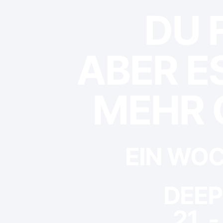
DU 
ABER E
MEHR 
EIN WOC
DEEP
21. 