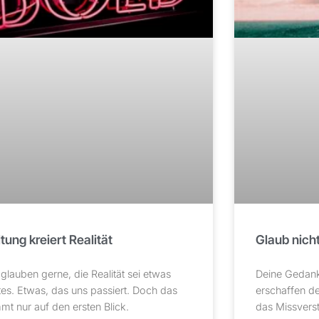
tung kreiert Realität
Glaub nicht
 glauben gerne, die Realität sei etwas
Deine Gedanke
tes. Etwas, das uns passiert. Doch das
erschaffen de
mmt nur auf den ersten Blick.
das Missverst