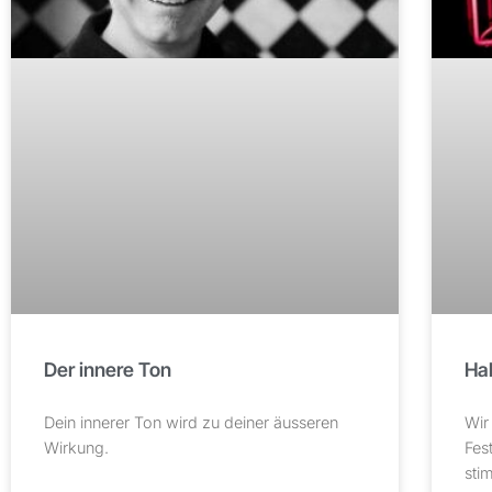
Der innere Ton
Hal
Dein innerer Ton wird zu deiner äusseren
Wir
Wirkung.
Fes
sti