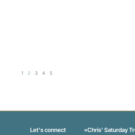
1
3
4
5
2
Let's connect
«Chris' Saturday T