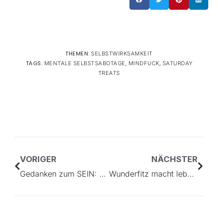
THEMEN:
SELBSTWIRKSAMKEIT
TAGS:
,
,
MENTALE SELBSTSABOTAGE
MINDFUCK
SATURDAY
TREATS
VORIGER
NÄCHSTER
Gedanken zum SEIN: Wie du dich weiterentwickeln und entfalten kannst
Wunderfitz macht lebendig